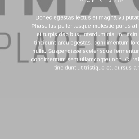
AUGUST 14, 2015
Donec egestas lectus et magna vulputat
Phasellus pellentesque molestie purus at
et turpis dapibus, interdum nisi in, laci
tincidunt arcu egestas, condimentum lor
nulla. Suspendisse scelerisque fermentu
condimentum sem ullamcorper non. Curabi
tincidunt ut tristique et, cursus a 