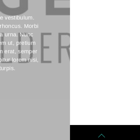
e vestibulum.
 rhoncus. Morbi
nia urna. Nunc
em ut, pretium
m erat, semper
tur lorem nisi,
turpis.
Back